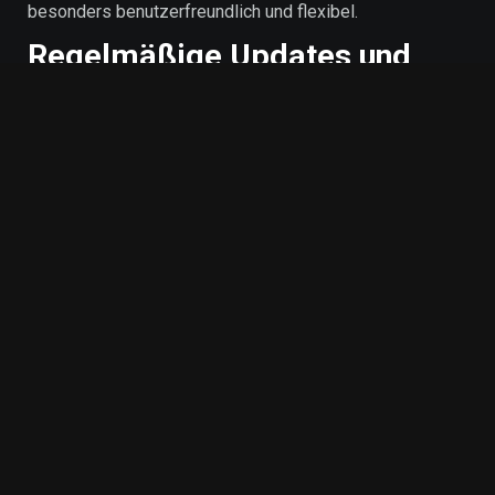
besonders benutzerfreundlich und flexibel.
Regelmäßige Updates und
neue Spiele
Unsere Sammlung an Demo Slots wird ständig
aktualisiert, sodass du immer die neuesten und
beliebtesten Titel spielen kannst. Wir halten dich zudem
über kommende Neuerscheinungen auf dem Laufenden,
sodass du immer bestens informiert bist.
Fazit: Spielspaß ohne Risiko
Unsere Plattform bietet dir die perfekte Möglichkeit,
Spielautomaten in der Demo-Version auszuprobieren
und dabei neue Lieblingsspiele zu entdecken. Ohne
Risiko, ohne Anmeldung und ohne versteckte Kosten
kannst du alle Funktionen der neuesten Slots testen und
dich optimal auf echtes Spielvergnügen vorbereiten.