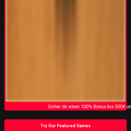
Sicher dir einen 100% Bonus bis 500€ und spiele Outl
Try Our Featured Games