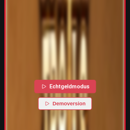
Echtgeldmodus
Demoversion