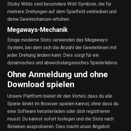
Sticky Wilds sind besondere Wild-Symbole, die für
mehrere Drehungen auf dem Spielfeld verbleiben und
deine Gewinnchancen erhöhen.
Megaways-Mechanik
Einige moderne Slots verwenden das Megaways-
System, bei dem sich die Anzahl der Gewinnlinien mit
jeder Drehung ändern kann. Dies sorgt für ein
dynamisches und abwechslungsreiches Spielerlebnis.
Ohne Anmeldung und ohne
Download spielen
Unsere Plattform bietet dir den Vorteil, dass du alle
Spiele direkt im Browser spielen kannst, ohne dass du
eine Software herunterladen oder dich registrieren
musst. Du kannst sofort loslegen und die Slots nach
Belieben ausprobieren. Dies macht unser Angebot