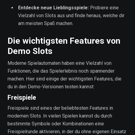
Entdecke neue Lieblingsspiele:
Probiere eine
Vielzahl von Slots aus und finde heraus, welche dir
am meisten Spaß machen.
Die wichtigsten Features von
Demo Slots
Moderne Spielautomaten haben eine Vielzahl von
Funktionen, die das Spielerlebnis noch spannender
machen. Hier sind einige der wichtigsten Features, die
du in den Demo-Versionen testen kannst:
Freispiele
Freispiele sind eines der beliebtesten Features in
modernen Slots. In vielen Spielen kannst du durch
bestimmte Symbole oder Kombinationen eine
Freispielrunde aktivieren, in der du ohne eigenen Einsatz