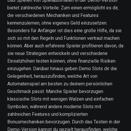
Das Spielen von Spielautomaten in der Demo-Version
bietet zahlreiche Vorteile. Zum einen ermöglicht es dir,
die verschiedenen Mechaniken und Features
kennenzulernen, ohne eigenes Geld einzusetzen.
Besonders für Anfänger ist dies eine große Hilfe, da sie
sich so mit den Regeln und Funktionen vertraut machen
können. Aber auch erfahrene Spieler profitieren davon, da
sie neue Strategien entwickeln und verschiedene
Einsatzhöhen testen können, ohne finanzielle Risiken
einzugehen. Darüber hinaus geben Demo Slots dir die
Gelegenheit, herauszufinden, welche Art von
Automatenspiel am besten zu deinem persönlichen
Geschmack passt. Manche Spieler bevorzugen
klassische Slots mit wenigen Walzen und einfachen
Symbolen, während andere moderne Slots mit
zahlreichen Features und komplizierten
Bonusmechaniken bevorzugen. Durch das Testen in der
Demo-Version kannst du gezielt herausfinden, welche