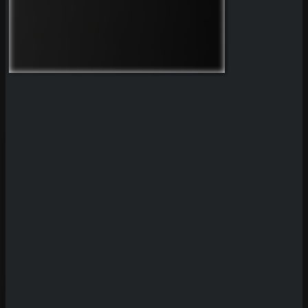
Sicher dir einen 100% Bonus bis 500€ und spiele
Try Our Featured Games