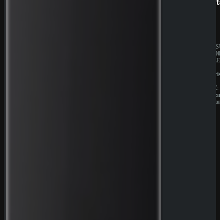
SpinBetter
Betist
JAHRESUMSATZ:
JAHRES
20.000.000€
1.000.00
BESITZER:
BESITZE
Sprut
Liernin
Group
Enterpri
B.V.
LTD
LIZENZ:
LIZENZ:
Curacao
Komore
(Anjoua
QuickWin
Wyns