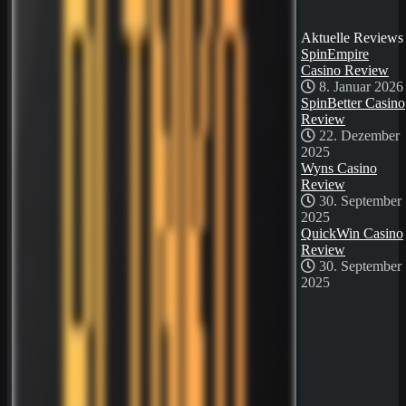
30. September
2025
Aktuelle Reviews
SpinEmpire
Casino Review
8. Januar 2026
SpinBetter Casino
Review
22. Dezember
2025
Wyns Casino
Review
30. September
2025
QuickWin Casino
Review
30. September
2025