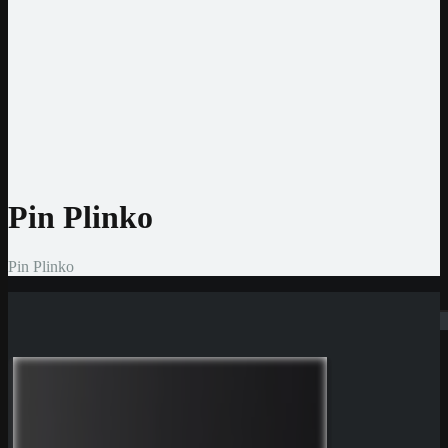
Jeton
CashtoCode
MiFinity
MuchBetter
Auszahlmethoden
Bank Überweisung
MasterCard
Visa
Skrill
Bitcoin
Pin Plinko
Pin Plinko
Suchen
Rate Game
(
0
Votes)
Neue Casinos