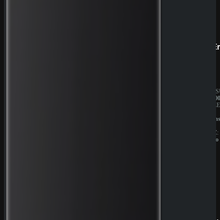
Prestige
SpinE
BESITZER:
JAHRES
Aurevia
10.000.0
IT
BESITZE
Group
GBL
LIZENZ:
Solution
Curacao
N.V.
LIZENZ:
Curacao