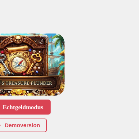
Echtgeldmodus
Demoversion