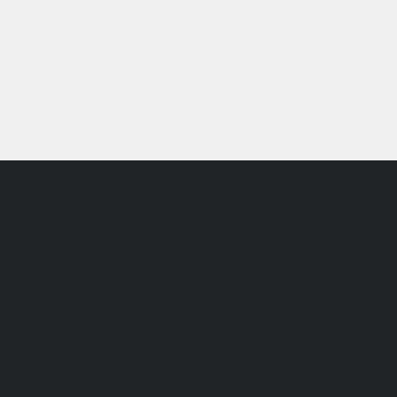
y Our Featured Games