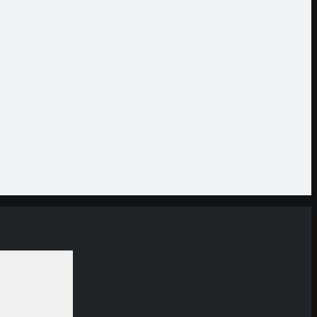
Suchen
Suchen
e Game
(
0
Votes)
Neue Casinos
Prestige