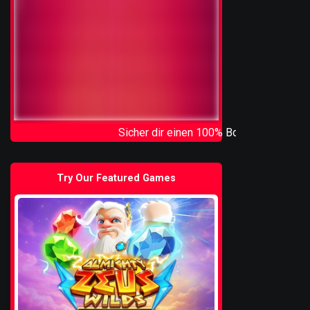
Sicher dir einen 100% Bonus bis 500€ und spiele 
Try Our Featured Games