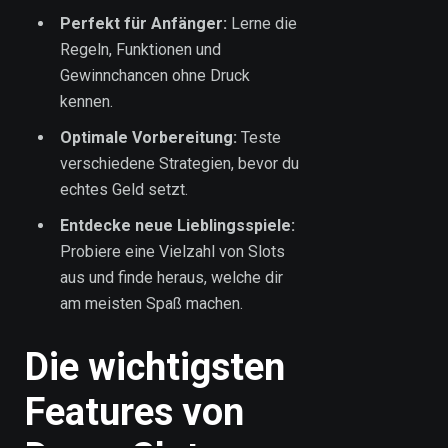
Perfekt für Anfänger:
Lerne die
Regeln, Funktionen und
Gewinnchancen ohne Druck
kennen.
Optimale Vorbereitung:
Teste
verschiedene Strategien, bevor du
echtes Geld setzt.
Entdecke neue Lieblingsspiele:
Probiere eine Vielzahl von Slots
aus und finde heraus, welche dir
am meisten Spaß machen.
Die wichtigsten
Features von