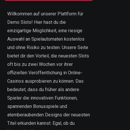
Willkommen auf unserer Plattform für
Demo Slots! Hier hast du die
einzigartige Möglichkeit, eine riesige
Auswahl an Spielautomaten kostenlos
und ohne Risiko zu testen. Unsere Seite
bietet dir den Vorteil, die neuesten Slots
oft bis zu zwei Wochen vor ihrer
offiziellen Veröffentlichung in Online-
Casinos ausprobieren zu können. Das
bedeutet, dass du früher als andere
Spieler die innovativen Funktionen,
spannenden Bonusspiele und
atemberaubenden Designs der neuesten
Titel erkunden kannst. Egal, ob du