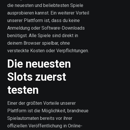
die neuesten und beliebtesten Spiele
ausprobieren kannst. Ein weiterer Vorteil
unserer Plattform ist, dass du keine
Anmeldung oder Software-Downloads
benötigst. Alle Spiele sind direkt in
deinem Browser spielbar, ohne
versteckte Kosten oder Verpflichtungen.
Die neuesten
Slots zuerst
testen
Einer der größten Vorteile unserer
Plattform ist die Möglichkeit, brandneue
Spielautomaten bereits vor ihrer
offiziellen Veröffentlichung in Online-