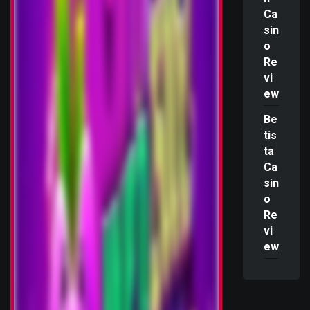
Ca
sin
o
Re
vi
ew
Be
tis
ta
Ca
sin
o
Re
vi
ew