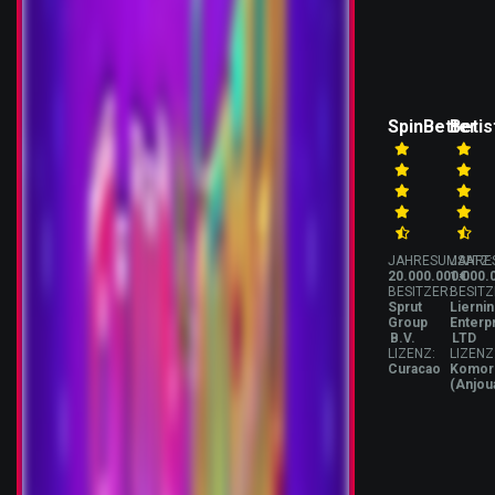
SpinBetter
Betis
JAHRESUMSATZ:
JAHRE
20.000.000€
1.000.
BESITZER:
BESITZ
Sprut
Liernin
Group
Enterp
B.V.
LTD
LIZENZ:
LIZENZ
Curacao
Komor
(Anjou