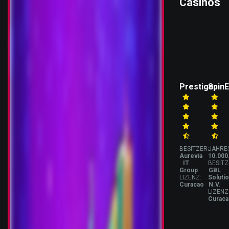
Casinos
Prestige
Spin
BESITZER:
JAHRE
Aurevia
10.000
IT
BESITZ
Group
GBL
LIZENZ:
Soluti
Curacao
N.V.
LIZENZ
Curac