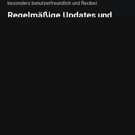
besonders benutzerfreundlich und flexibel.
Regelmäßige Updates und
neue Spiele
Unsere Sammlung an Demo Slots wird ständig
aktualisiert, sodass du immer die neuesten und
beliebtesten Titel spielen kannst. Wir halten dich zudem
über kommende Neuerscheinungen auf dem Laufenden,
sodass du immer bestens informiert bist.
Fazit: Spielspaß ohne Risiko
Unsere Plattform bietet dir die perfekte Möglichkeit,
Spielautomaten in der Demo-Version auszuprobieren
und dabei neue Lieblingsspiele zu entdecken. Ohne
Risiko, ohne Anmeldung und ohne versteckte Kosten
kannst du alle Funktionen der neuesten Slots testen und
dich optimal auf echtes Spielvergnügen vorbereiten.