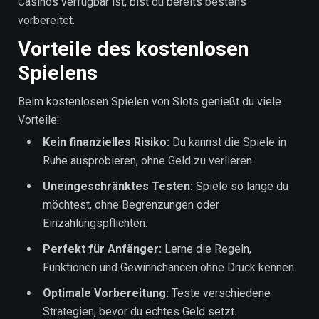
Casinos verfügbar ist, bist du bereits bestens
vorbereitet.
Vorteile des kostenlosen
Spielens
Beim kostenlosen Spielen von Slots genießt du viele
Vorteile:
Kein finanzielles Risiko:
Du kannst die Spiele in
Ruhe ausprobieren, ohne Geld zu verlieren.
Uneingeschränktes Testen:
Spiele so lange du
möchtest, ohne Begrenzungen oder
Einzahlungspflichten.
Perfekt für Anfänger:
Lerne die Regeln,
Funktionen und Gewinnchancen ohne Druck kennen.
Optimale Vorbereitung:
Teste verschiedene
Strategien, bevor du echtes Geld setzt.