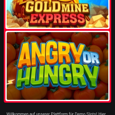
Willkommen auf unserer Plattform für Demo Slots! Hier