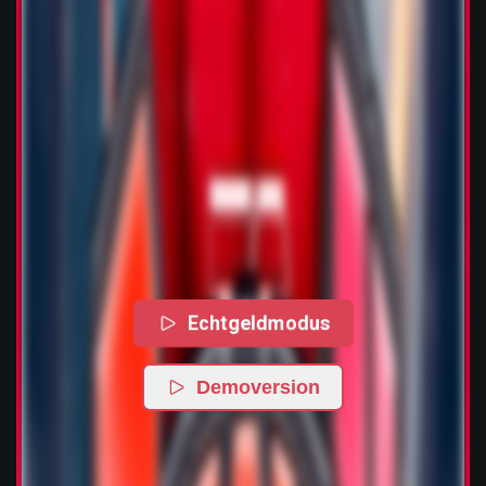
Echtgeldmodus
Demoversion