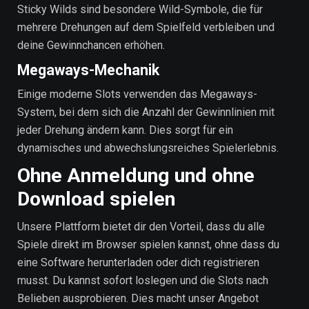
Sticky Wilds sind besondere Wild-Symbole, die für
mehrere Drehungen auf dem Spielfeld verbleiben und
deine Gewinnchancen erhöhen.
Megaways-Mechanik
Einige moderne Slots verwenden das Megaways-
System, bei dem sich die Anzahl der Gewinnlinien mit
jeder Drehung ändern kann. Dies sorgt für ein
dynamisches und abwechslungsreiches Spielerlebnis.
Ohne Anmeldung und ohne
Download spielen
Unsere Plattform bietet dir den Vorteil, dass du alle
Spiele direkt im Browser spielen kannst, ohne dass du
eine Software herunterladen oder dich registrieren
musst. Du kannst sofort loslegen und die Slots nach
Belieben ausprobieren. Dies macht unser Angebot