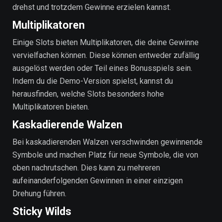
drehst und trotzdem Gewinne erzielen kannst.
Multiplikatoren
Einige Slots bieten Multiplikatoren, die deine Gewinne
vervielfachen können. Diese können entweder zufällig
ausgelöst werden oder Teil eines Bonusspiels sein.
Indem du die Demo-Version spielst, kannst du
herausfinden, welche Slots besonders hohe
Multiplikatoren bieten.
Kaskadierende Walzen
Bei kaskadierenden Walzen verschwinden gewinnende
Symbole und machen Platz für neue Symbole, die von
oben nachrutschen. Dies kann zu mehreren
aufeinanderfolgenden Gewinnen in einer einzigen
Drehung führen.
Sticky Wilds