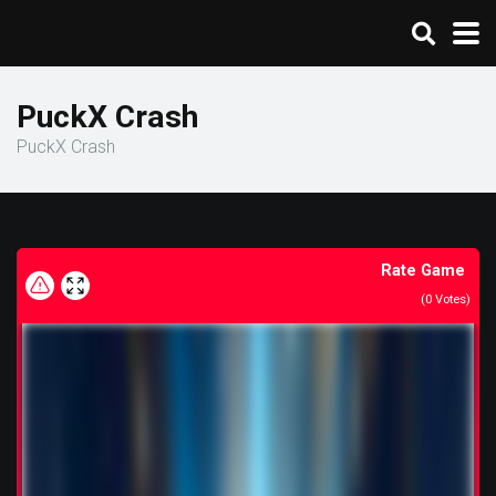
PuckX Crash
PuckX Crash
Rate Game
(
0
Votes)