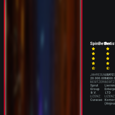
SpinBetter
Betis
JAHRESUMSATZ:
JAHRE
20.000.000€
1.000.
BESITZER:
BESITZ
Sprut
Liernin
Group
Enterp
B.V.
LTD
LIZENZ:
LIZENZ
Curacao
Komor
(Anjou