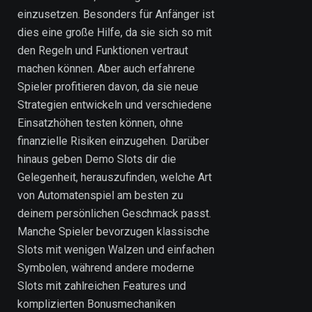
einzusetzen. Besonders für Anfänger ist
dies eine große Hilfe, da sie sich so mit
den Regeln und Funktionen vertraut
machen können. Aber auch erfahrene
Spieler profitieren davon, da sie neue
Strategien entwickeln und verschiedene
Einsatzhöhen testen können, ohne
finanzielle Risiken einzugehen. Darüber
hinaus geben Demo Slots dir die
Gelegenheit, herauszufinden, welche Art
von Automatenspiel am besten zu
deinem persönlichen Geschmack passt.
Manche Spieler bevorzugen klassische
Slots mit wenigen Walzen und einfachen
Symbolen, während andere moderne
Slots mit zahlreichen Features und
komplizierten Bonusmechaniken