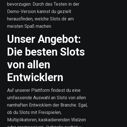
bevorzugen. Durch das Testen in der
Demo-Version kannst du gezielt
herausfinden, welche Slots dir am
meisten Spaß machen.
Unser Angebot:
Die besten Slots
von allen
Entwicklern
Auf unserer Plattform findest du eine
umfassende Auswahl an Slots von allen
namhaften Entwicklern der Branche. Egal,
ob du Slots mit Freispielen,
Multiplikatoren, kaskadierenden Walzen