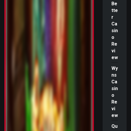
Be
tte
r
Ca
sin
o
Re
vi
ew
Wy
ns
Ca
sin
o
Re
vi
ew
Qu