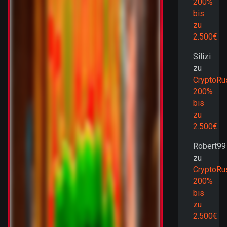
200%
bis
zu
2.500€
Silizi
zu
CryptoRu
200%
bis
zu
2.500€
Robert99
zu
CryptoRu
200%
bis
zu
2.500€