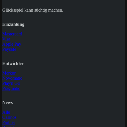
Glücksspiel kann süchtig machen.
Einzahlung
Mastercard
Visa
Apple Pay
Paysafe
Entwickler
Merkur
Novomatic
Play'n Go
Pragmatic
News
Alle
Casinos
Partner