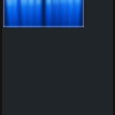
Sicher dir einen 100% Bonus bis 500€ und spiele
Try Our Featured Games