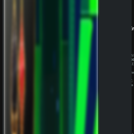
Prestige
SpinE
BESITZER:
JAHRES
Aurevia
10.000.0
IT
BESITZE
Group
GBL
LIZENZ:
Solution
Curacao
N.V.
LIZENZ:
Curacao