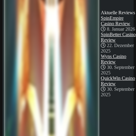
30. September
2025
Aktuelle Reviews
SpinEmpire
Casino Review
8. Januar 2026
SpinBetter Casino
Review
22. Dezember
2025
Wyns Casino
Review
30. September
2025
QuickWin Casino
Review
30. September
2025