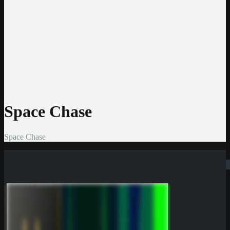
Jeton
CashtoCode
MiFinity
MuchBetter
Auszahlmethoden
Bank Überweisung
MasterCard
Visa
Skrill
Bitcoin
Space Chase
Space Chase
Suchen
Rate Game
(
0
Votes)
Neue Casinos