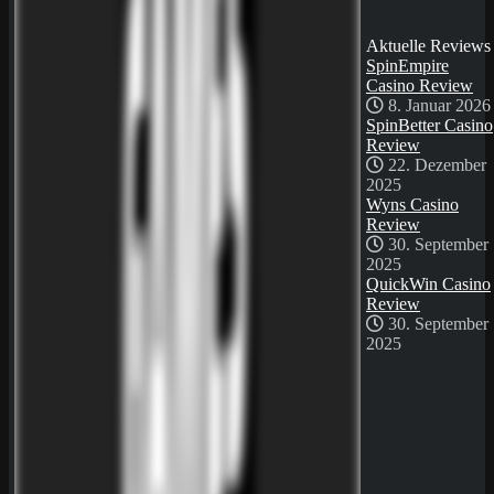
30. September
2025
Aktuelle Reviews
SpinEmpire
Casino Review
8. Januar 2026
SpinBetter Casino
Review
22. Dezember
2025
Wyns Casino
Review
30. September
2025
QuickWin Casino
Review
30. September
2025