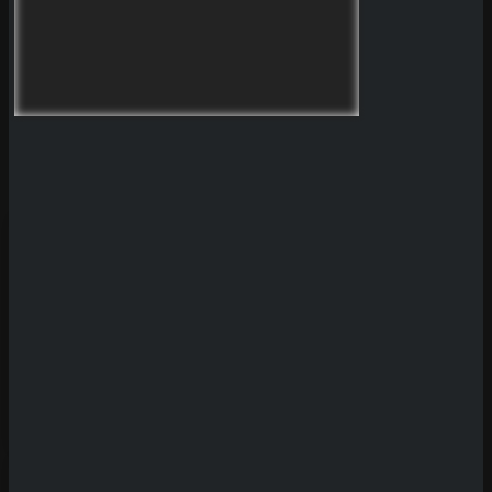
Sicher dir einen 100% Bonus bis 500€ und spiel
Try Our Featured Games