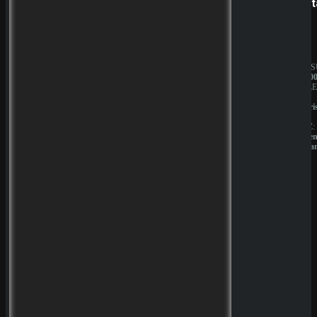
SpinBetter
Betist
JAHRESUMSATZ:
JAHRES
20.000.000€
1.000.00
BESITZER:
BESITZE
Sprut
Liernin
Group
Enterpri
B.V.
LTD
LIZENZ:
LIZENZ:
Curacao
Komore
(Anjoua
QuickWin
Wyns