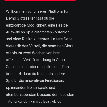
Willkommen auf unserer Plattform für
Demo Slots! Hier hast du die
einzigartige Möglichkeit, eine riesige
Auswahl an Spielautomaten kostenlos
und ohne Risiko zu testen. Unsere Seite
bietet dir den Vorteil, die neuesten Slots
oft bis zu zwei Wochen vor ihrer
offiziellen Veröffentlichung in Online-
Casinos ausprobieren zu können. Das
bedeutet, dass du früher als andere
Spieler die innovativen Funktionen,
spannenden Bonusspiele und
atemberaubenden Designs der neuesten
Titel erkunden kannst. Egal, ob du