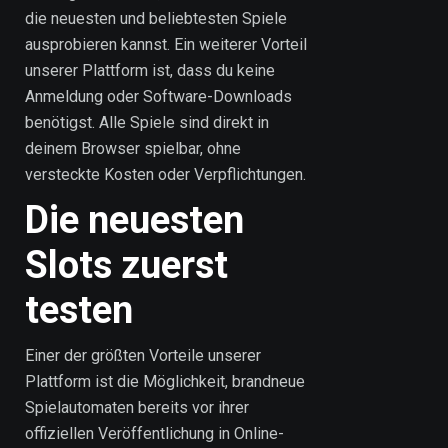
die neuesten und beliebtesten Spiele
ausprobieren kannst. Ein weiterer Vorteil
unserer Plattform ist, dass du keine
Anmeldung oder Software-Downloads
benötigst. Alle Spiele sind direkt in
deinem Browser spielbar, ohne
versteckte Kosten oder Verpflichtungen.
Die neuesten
Slots zuerst
testen
Einer der größten Vorteile unserer
Plattform ist die Möglichkeit, brandneue
Spielautomaten bereits vor ihrer
offiziellen Veröffentlichung in Online-