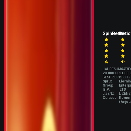
SpinBetter
Betis
JAHRESUMSATZ:
JAHRE
20.000.000€
1.000.
BESITZER:
BESITZ
Sprut
Liernin
Group
Enterp
B.V.
LTD
LIZENZ:
LIZENZ
Curacao
Komor
(Anjou