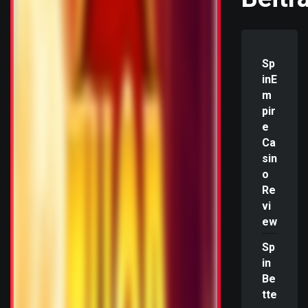
Sp
inE
m
pir
e
Ca
sin
o
Re
vi
ew
Sp
in
Be
tte