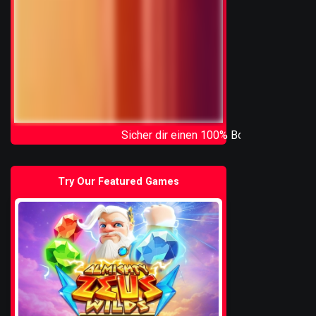
Sicher dir einen 100% Bonus bis 500€ und spiele T
Try Our Featured Games