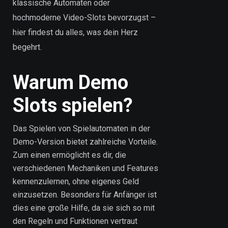
klassische Automaten oder
hochmoderne Video-Slots bevorzugst –
hier findest du alles, was dein Herz
begehrt.
Warum Demo
Slots spielen?
Das Spielen von Spielautomaten in der
Demo-Version bietet zahlreiche Vorteile.
Zum einen ermöglicht es dir, die
verschiedenen Mechaniken und Features
kennenzulernen, ohne eigenes Geld
einzusetzen. Besonders für Anfänger ist
dies eine große Hilfe, da sie sich so mit
den Regeln und Funktionen vertraut