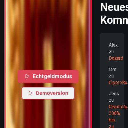
Neue
Komm
Alex
zu
Dazard
rami
Echtgeldmodus
zu
CryptoRu
Demoversion
Jens
zu
CryptoRu
200%
bis
zu