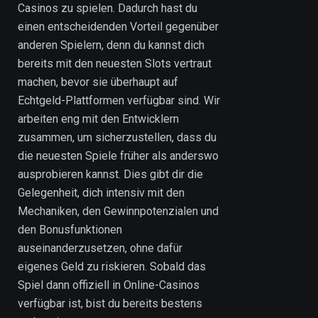
Casinos zu spielen. Dadurch hast du
einen entscheidenden Vorteil gegenüber
anderen Spielern, denn du kannst dich
bereits mit den neuesten Slots vertraut
machen, bevor sie überhaupt auf
Echtgeld-Plattformen verfügbar sind. Wir
arbeiten eng mit den Entwicklern
zusammen, um sicherzustellen, dass du
die neuesten Spiele früher als anderswo
ausprobieren kannst. Dies gibt dir die
Gelegenheit, dich intensiv mit den
Mechaniken, den Gewinnpotenzialen und
den Bonusfunktionen
auseinanderzusetzen, ohne dafür
eigenes Geld zu riskieren. Sobald das
Spiel dann offiziell in Online-Casinos
verfügbar ist, bist du bereits bestens