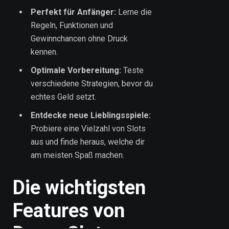
Perfekt für Anfänger:
Lerne die
Regeln, Funktionen und
Gewinnchancen ohne Druck
kennen.
Optimale Vorbereitung:
Teste
verschiedene Strategien, bevor du
echtes Geld setzt.
Entdecke neue Lieblingsspiele:
Probiere eine Vielzahl von Slots
aus und finde heraus, welche dir
am meisten Spaß machen.
Die wichtigsten
Features von