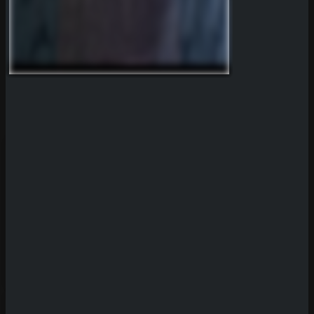
Sicher dir einen 100% Bonus bis 500€ und spi
Try Our Featured Games