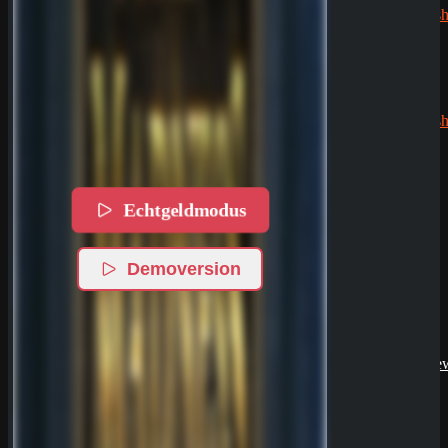
CryptoRush
200% bis
zu 2.500€
Robert99
zu
CryptoRush
200% bis
zu 2.500€
Echtgeldmodus
News
SpinEmpire Casino
Review
Demoversion
8. Januar 2026
SpinBetter Casino
Review
22. Dezember
2025
Wyns Casino Revie
30. September
2025
QuickWin Casino
Review