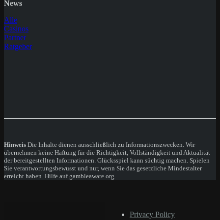
News
Alle
Casinos
Partner
Ratgeber
Hinweis
Die Inhalte dienen ausschließlich zu Informationszwecken. Wir
übernehmen keine Haftung für die Richtigkeit, Vollständigkeit und Aktualität
der bereitgestellten Informationen. Glücksspiel kann süchtig machen. Spielen
Sie verantwortungsbewusst und nur, wenn Sie das gesetzliche Mindestalter
erreicht haben. Hilfe auf gambleaware.org
© Copyright 2024
Privacy Policy