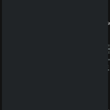
Prestige
SpinE
BESITZER:
JAHRES
Aurevia
10.000.0
IT
BESITZE
Group
GBL
LIZENZ:
Solution
Curacao
N.V.
LIZENZ:
Curacao