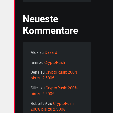
Neueste
Kommentare
Alex
zu
Dazard
rami
zu
CryptoRush
Jens
zu
CryptoRush: 200%
bis zu 2.500€
Silizi
zu
CryptoRush: 200%
bis zu 2.500€
Robert99
zu
CryptoRush:
200% bis zu 2.500€