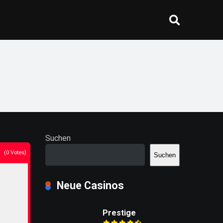
Suchen
(
0
Votes)
Suchen
Neue Casinos
Prestige