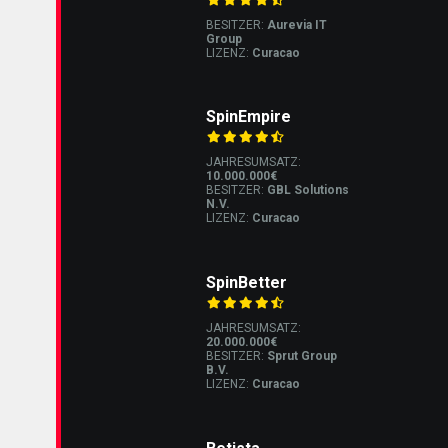
BESITZER:
Aurevia IT
Group
LIZENZ:
Curacao
SpinEmpire
JAHRESUMSATZ:
10.000.000€
BESITZER:
GBL Solutions
N.V.
LIZENZ:
Curacao
SpinBetter
JAHRESUMSATZ:
20.000.000€
BESITZER:
Sprut Group
B.V.
LIZENZ:
Curacao