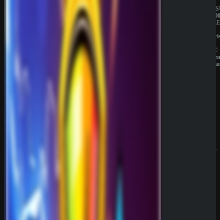
JAHRESUMSATZ:
JAHRES
1.000.000€
1.000.00
BESITZER:
BESITZE
Liernin
Liernin
Enterprises
Enterpri
LTD
LTD
LIZENZ:
LIZENZ:
Komoren
Komore
(Anjouan)
(Anjoua
Neueste
Beiträge
SpinEmpir
e Casino
Review
SpinBetter
Casino
Review
Wyns
Casino