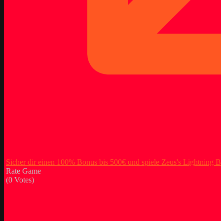
Sicher dir einen 100% Bonus bis 500€ und spiele Zeus's Lightning 
Rate Game
(
0
Votes)