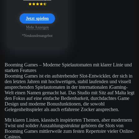
Jetzt spielen
Mehr Anzeigen
*Neukundenangebot
Booming Games – Moderne Spielautomaten mit klarer Linie und
starken Features
Booming Games ist ein aufstrebender Slot-Entwickler, der sich in
den letzten Jahren mit hochwertigen, stabil laufenden und visuell
ansprechenden Spielautomaten in der internationalen iGaming-
Welt einen Namen gemacht hat. Das Studio mit Sitz auf Malta legt
den Fokus auf eine einfache Bedienbarkeit, durchdachtes Game
Design und moderne Bonusfunktionen, die sowohl
Gelegenheitsspieler als auch erfahrene Zocker ansprechen.
Mit klaren Linien, klassisch inspirierten Themen, aber modernem
Twist und solider Auszahlungsstruktur gehören die Slots von
Booming Games mittlerweile zum festen Repertoire vieler Online-
Casinos.