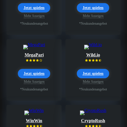
Jetzt spielen
Jetzt spielen
Mehr Anzeigen
Mehr Anzeigen
*Neukundenangebot
*Neukundenangebot
MegaPari
Wild.io
Jetzt spielen
Jetzt spielen
Mehr Anzeigen
Mehr Anzeigen
*Neukundenangebot
*Neukundenangebot
WinWin
CryptoRush