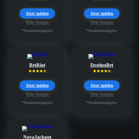
Jetzt spielen
Jetzt spielen
Mehr Anzeigen
Mehr Anzeigen
*Neukundenangebot
*Neukundenangebot
BetRiot
DestinoBet
Jetzt spielen
Jetzt spielen
Mehr Anzeigen
Mehr Anzeigen
*Neukundenangebot
*Neukundenangebot
NovaJackpot