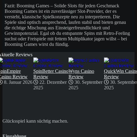
Fazit: Booming Games – Solide Slots für jeden Geschmack
Booming Games ist ein zuverlässiger Slot-Provider, der es
versteht, klassische Spielkonzepte neu zu interpretieren. Die
Spiele sind optisch ansprechend, laufen stabil und bieten genau
die richtige Mischung aus Einsteigerfreundlichkeit und
Gewinnpotenzial. Egal ob du entspannte Spins mit Retro-Feeling
suchst oder Freispiele mit fettem Multiplikator jagen willst – bei
Booming Games wirst du fündig.
Aktuelle Reviews
SpinEmpire
SpinBetter Casino
Wyns Casino
QuickWin Casin
Casino Review
Review
Review
Review
8. Januar 2026
22. Dezember
30. September
30. Septembe
2025
2025
2025
Glücksspiel kann süchtig machen.
Einzahlung