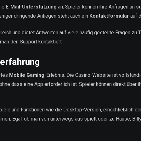
ine
E-Mail-Unterstützung
an. Spieler können ihre Anfragen an
su
eniger dringende Anliegen steht auch ein
Kontaktformular
auf d
eich und bietet Antworten auf viele häufig gestellte Fragen zu
 man den Support kontaktiert.
rerfahrung
ertes
Mobile Gaming
-Erlebnis. Die Casino-Website ist vollstän
ne dass eine App erforderlich ist. Spieler können direkt über i
iele und Funktionen wie die Desktop-Version, einschließlich de
en. Egal, ob man von unterwegs aus spielt oder zu Hause, Billy 