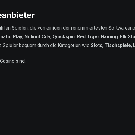
eanbieter
l an Spielen, die von einigen der renommiertesten Softwareanb
matic Play
,
Nolimit City
,
Quickspin
,
Red Tiger Gaming
,
Elk St
ass Spieler bequem durch die Kategorien wie
Slots
,
Tischspiele
,
 Casino sind: