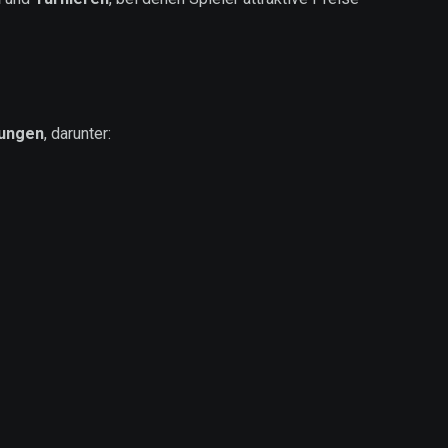
lungen
, darunter: