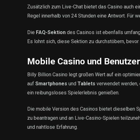
Zusätzlich zum Live-Chat bietet das Casino auch e
Regel innerhalb von 24 Stunden eine Antwort. Für w
Die
FAQ-Sektion
des Casinos ist ebenfalls umfangr
Es lohnt sich, diese Sektion zu durchstöbern, bevor
Mobile Casino und Benutze
Billy Billion Casino legt großen Wert auf ein optimi
auf
Smartphones
und
Tablets
verwendet werden, oh
ein reibungsloses Spielerlebnis genießen.
Die mobile Version des Casinos bietet dieselben Sp
zu beantragen und an Live-Casino-Spielen teilzunehm
und nahtlose Erfahrung.