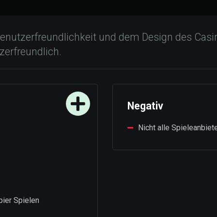
Benutzerfreundlichkeit und dem Design des Casi
zerfreundlich.
Negativ
Nicht alle Spieleanbiete
ier Spielen