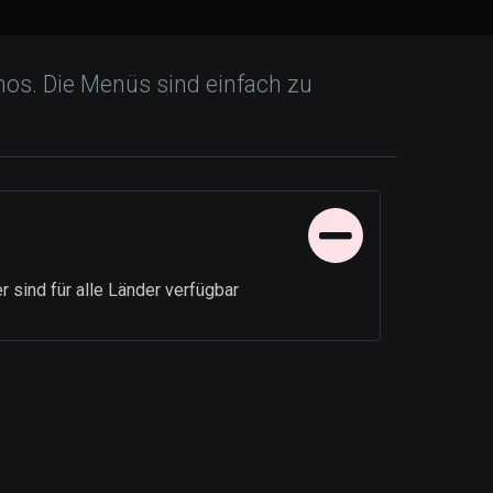
nos. Die Menüs sind einfach zu
r sind für alle Länder verfügbar