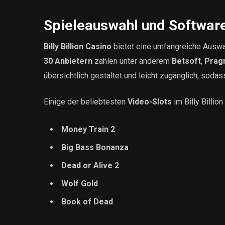
Spieleauswahl und Softwar
Billy Billion Casino
bietet eine umfangreiche Auswah
30 Anbietern
zählen unter anderem
Betsoft
,
Prag
übersichtlich gestaltet und leicht zugänglich, sod
Einige der beliebtesten
Video-Slots
im Billy Billion
Money Train 2
Big Bass Bonanza
Dead or Alive 2
Wolf Gold
Book of Dead