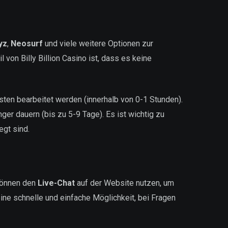
yz
,
Neosurf
und viele weitere Optionen zur
il von Billy Billion Casino ist, dass es keine
sten bearbeitet werden (innerhalb von 0-1 Stunden).
r dauern (bis zu 5-9 Tage). Es ist wichtig zu
egt sind.
 können den
Live-Chat
auf der Website nutzen, um
ine schnelle und einfache Möglichkeit, bei Fragen