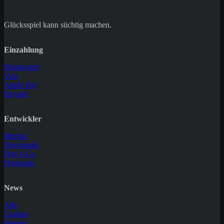
Glücksspiel kann süchtig machen.
Einzahlung
Mastercard
Visa
Apple Pay
Paysafe
Entwickler
Merkur
Novomatic
Play'n Go
Pragmatic
News
Alle
Casinos
Partner