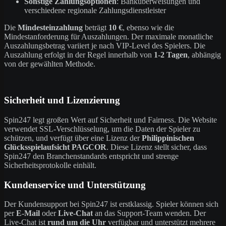
Sonstige Zahlungsoptionen
: Banküberweisungen und
verschiedene regionale Zahlungsdienstleister
Die
Mindesteinzahlung
beträgt
10 €
, ebenso wie die
Mindestanforderung für Auszahlungen. Der maximale monatliche
Auszahlungsbetrag variiert je nach VIP-Level des Spielers. Die
Auszahlung erfolgt in der Regel innerhalb von
1-2 Tagen
, abhängig
von der gewählten Methode.
Sicherheit und Lizenzierung
Spin247 legt großen Wert auf Sicherheit und Fairness. Die Website
verwendet SSL-Verschlüsselung, um die Daten der Spieler zu
schützen, und verfügt über eine Lizenz der
Philippinischen
Glücksspielaufsicht PAGCOR
. Diese Lizenz stellt sicher, dass
Spin247 den Branchenstandards entspricht und strenge
Sicherheitsprotokolle einhält.
Kundenservice und Unterstützung
Der Kundensupport bei Spin247 ist erstklassig. Spieler können sich
per
E-Mail
oder
Live-Chat
an das Support-Team wenden. Der
Live-Chat ist
rund um die Uhr
verfügbar und unterstützt mehrere