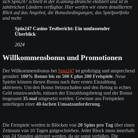
sich Spin247 schnell in der iGaming-Branche etabliert und ist in
zahlreichen Ländern verfügbar. Hier werfen wir einen detaillierten
Blick auf das Angebot, die Bonusbedingungen, das Spielportfolio
und mehr.
Spin247 Casino Testbericht: Ein umfassender
Überblick
2024
Willkommensbonus und Promotionen
Der Willkommensbonus bei
Spin247
ist großzügig und ansprechend
gestaltet:
100% Bonus bis zu 500 € plus 200 Freispiele
. Neue
Spieler können diesen Bonus nach ihrer ersten Einzahlung
aktivieren. Um den Bonus freizuschalten und den Betrag in echtes
Geld umzuwandeln, müssen der Einzahlungsbetrag und der Bonus
insgesamt
35-mal
umgesetzt werden. Gewinne aus Freispielen
unterliegen einer
40-fachen Umsatzanforderung
.
Die Freispiele werden in Blöcken von
20 Spins pro Tag
über einen
Zeitraum von 10 Tagen gutgeschrieben. Jeder Block muss innerhalb
von 24 Stunden aktiviert werden, da sie sonst verfallen. Die