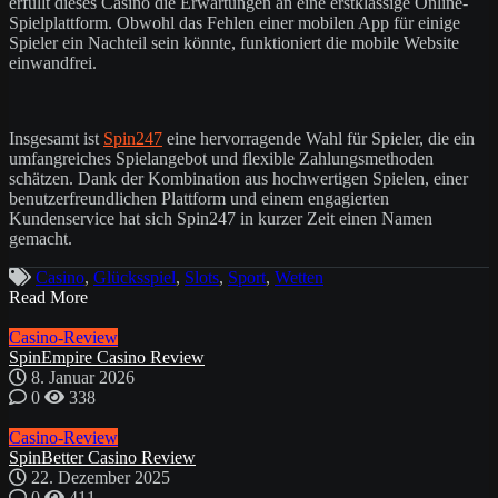
erfüllt dieses Casino die Erwartungen an eine erstklassige Online-
Spielplattform. Obwohl das Fehlen einer mobilen App für einige
Spieler ein Nachteil sein könnte, funktioniert die mobile Website
einwandfrei.
Insgesamt ist
Spin247
eine hervorragende Wahl für Spieler, die ein
umfangreiches Spielangebot und flexible Zahlungsmethoden
schätzen. Dank der Kombination aus hochwertigen Spielen, einer
benutzerfreundlichen Plattform und einem engagierten
Kundenservice hat sich Spin247 in kurzer Zeit einen Namen
gemacht.
Casino
,
Glücksspiel
,
Slots
,
Sport
,
Wetten
Read More
Casino-Review
SpinEmpire Casino Review
8. Januar 2026
0
338
Casino-Review
SpinBetter Casino Review
22. Dezember 2025
0
411