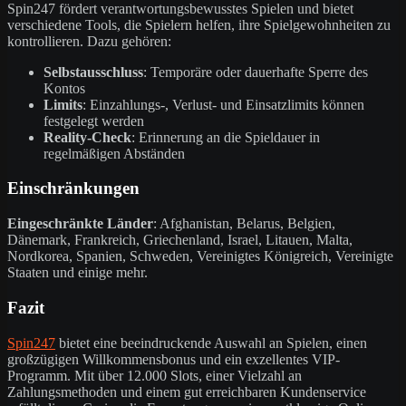
Spin247 fördert verantwortungsbewusstes Spielen und bietet
verschiedene Tools, die Spielern helfen, ihre Spielgewohnheiten zu
kontrollieren. Dazu gehören:
Selbstausschluss
: Temporäre oder dauerhafte Sperre des
Kontos
Limits
: Einzahlungs-, Verlust- und Einsatzlimits können
festgelegt werden
Reality-Check
: Erinnerung an die Spieldauer in
regelmäßigen Abständen
Einschränkungen
Eingeschränkte Länder
: Afghanistan, Belarus, Belgien,
Dänemark, Frankreich, Griechenland, Israel, Litauen, Malta,
Nordkorea, Spanien, Schweden, Vereinigtes Königreich, Vereinigte
Staaten und einige mehr.
Fazit
Spin247
bietet eine beeindruckende Auswahl an Spielen, einen
großzügigen Willkommensbonus und ein exzellentes VIP-
Programm. Mit über 12.000 Slots, einer Vielzahl an
Zahlungsmethoden und einem gut erreichbaren Kundenservice