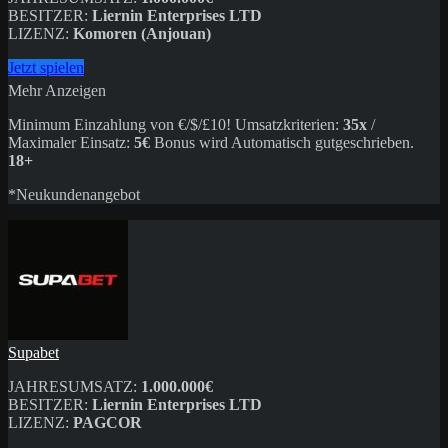
BESITZER:
Liernin Enterprises LTD
LIZENZ:
Komoren (Anjouan)
Jetzt spielen
Mehr Anzeigen
Minimum Einzahlung von €/$/£10! Umsatzkriterien:
35x
/
Maximaler Einsatz:
5€
Bonus wird Automatisch gutgeschrieben.
18+
*Neukundenangebot
Supabet
JAHRESUMSATZ:
1.000.000€
BESITZER:
Liernin Enterprises LTD
LIZENZ:
PAGCOR