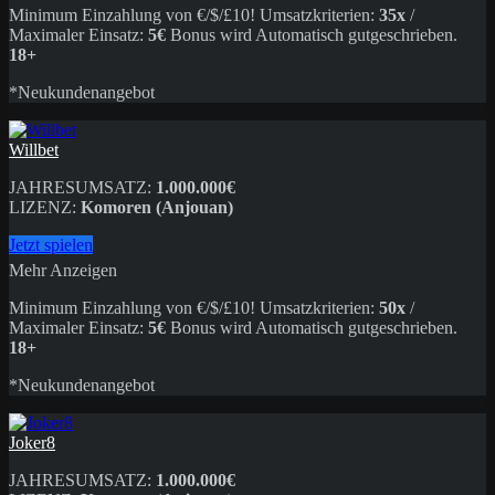
Minimum Einzahlung von €/$/£10! Umsatzkriterien:
35x
/
Maximaler Einsatz:
5€
Bonus wird Automatisch gutgeschrieben.
18+
*Neukundenangebot
Willbet
JAHRESUMSATZ:
1.000.000€
LIZENZ:
Komoren (Anjouan)
Jetzt spielen
Mehr Anzeigen
Minimum Einzahlung von €/$/£10! Umsatzkriterien:
50x
/
Maximaler Einsatz:
5€
Bonus wird Automatisch gutgeschrieben.
18+
*Neukundenangebot
Joker8
JAHRESUMSATZ:
1.000.000€