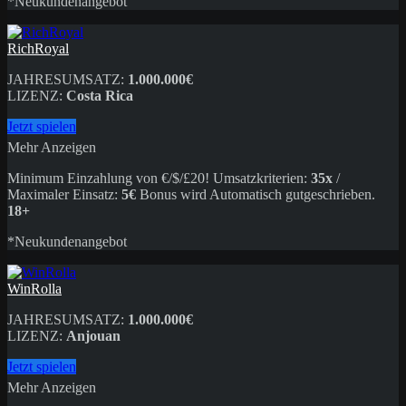
*Neukundenangebot
RichRoyal
JAHRESUMSATZ:
1.000.000€
LIZENZ:
Costa Rica
Jetzt spielen
Mehr Anzeigen
Minimum Einzahlung von €/$/£20! Umsatzkriterien:
35x
/
Maximaler Einsatz:
5€
Bonus wird Automatisch gutgeschrieben.
18+
*Neukundenangebot
WinRolla
JAHRESUMSATZ:
1.000.000€
LIZENZ:
Anjouan
Jetzt spielen
Mehr Anzeigen