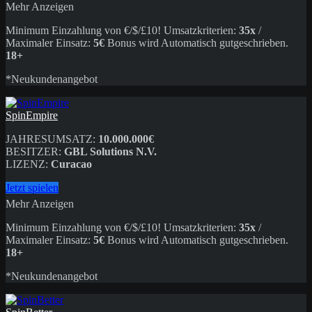
Mehr Anzeigen
Minimum Einzahlung von €/$/£10! Umsatzkriterien:
35x
/
Maximaler Einsatz:
5€
Bonus wird Automatisch gutgeschrieben.
18+
*Neukundenangebot
SpinEmpire
JAHRESUMSATZ:
10.000.000€
BESITZER:
GBL Solutions N.V.
LIZENZ:
Curacao
Jetzt spielen
Mehr Anzeigen
Minimum Einzahlung von €/$/£10! Umsatzkriterien:
35x
/
Maximaler Einsatz:
5€
Bonus wird Automatisch gutgeschrieben.
18+
*Neukundenangebot