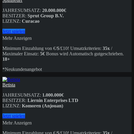
SpinBetter
JAHRESUMSATZ:
20.000.000€
BESITZER:
Sprut Group B.V.
LIZENZ:
Curacao
Jetzt spielen
Mehr Anzeigen
Minimum Einzahlung von €/$/£10! Umsatzkriterien:
35x
/
Maximaler Einsatz:
5€
Bonus wird Automatisch gutgeschrieben.
18+
*Neukundenangebot
Betista
JAHRESUMSATZ:
1.000.000€
BESITZER:
Liernin Enterprises LTD
LIZENZ:
Komoren (Anjouan)
Jetzt spielen
Mehr Anzeigen
Minimum Einzahlung von €/$/£10! Umsatzkriterien:
35x
/