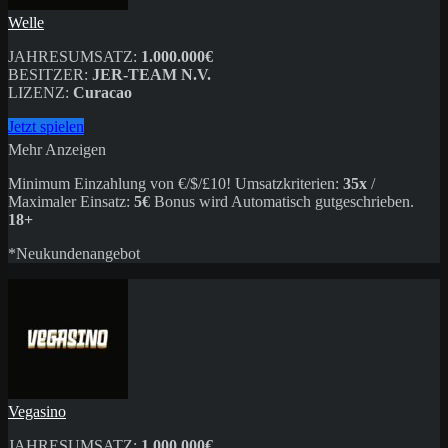
Welle
JAHRESUMSATZ:
1.000.000€
BESITZER:
JER-TEAM N.V.
LIZENZ:
Curacao
Jetzt spielen
Mehr Anzeigen
Minimum Einzahlung von €/$/£10! Umsatzkriterien:
35x
/
Maximaler Einsatz:
5€
Bonus wird Automatisch gutgeschrieben.
18+
*Neukundenangebot
Vegasino
JAHRESUMSATZ:
1.000.000€