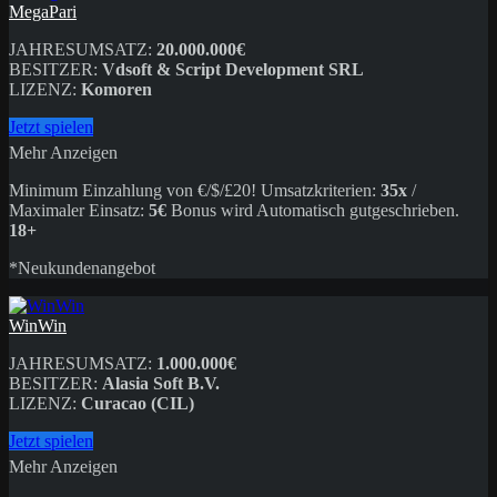
MegaPari
JAHRESUMSATZ:
20.000.000€
BESITZER:
Vdsoft & Script Development SRL
LIZENZ:
Komoren
Jetzt spielen
Mehr Anzeigen
Minimum Einzahlung von €/$/£20! Umsatzkriterien:
35x
/
Maximaler Einsatz:
5€
Bonus wird Automatisch gutgeschrieben.
18+
*Neukundenangebot
WinWin
JAHRESUMSATZ:
1.000.000€
BESITZER:
Alasia Soft B.V.
LIZENZ:
Curacao (CIL)
Jetzt spielen
Mehr Anzeigen