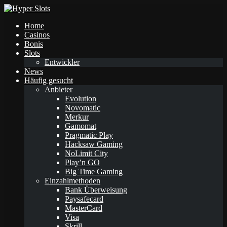
Home
Casinos
Bonis
Slots
Entwickler
News
Häufig gesucht
Anbieter
Evolution
Novomatic
Merkur
Gamomat
Pragmatic Play
Hacksaw Gaming
NoLimit City
Play’n GO
Big Time Gaming
Einzahlmethoden
Bank Überweisung
Paysafecard
MasterCard
Visa
Skrill