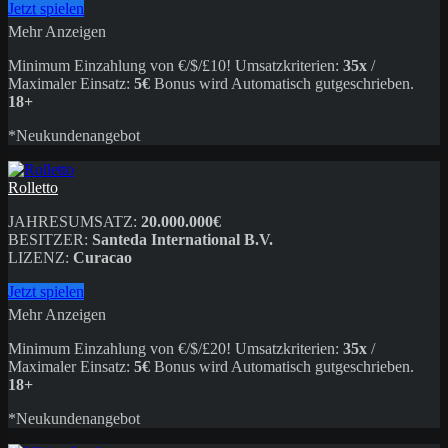
Jetzt spielen
Mehr Anzeigen
Minimum Einzahlung von €/$/£10! Umsatzkriterien:
35x
/
Maximaler Einsatz:
5€
Bonus wird Automatisch gutgeschrieben.
18+
*Neukundenangebot
Rolletto
JAHRESUMSATZ:
20.000.000€
BESITZER:
Santeda International B.V.
LIZENZ:
Curacao
Jetzt spielen
Mehr Anzeigen
Minimum Einzahlung von €/$/£20! Umsatzkriterien:
35x
/
Maximaler Einsatz:
5€
Bonus wird Automatisch gutgeschrieben.
18+
*Neukundenangebot