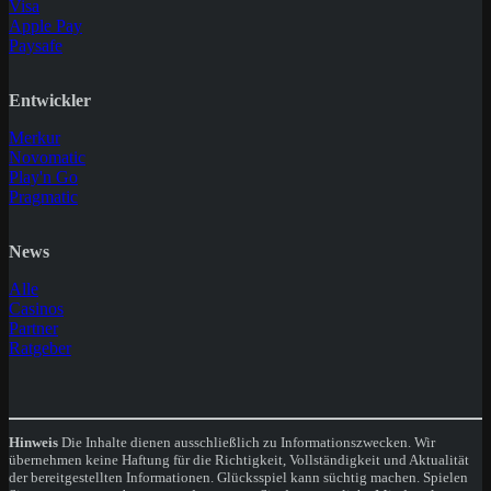
Visa
Apple Pay
Paysafe
Entwickler
Merkur
Novomatic
Play'n Go
Pragmatic
News
Alle
Casinos
Partner
Ratgeber
Hinweis
Die Inhalte dienen ausschließlich zu Informationszwecken. Wir
übernehmen keine Haftung für die Richtigkeit, Vollständigkeit und Aktualität
der bereitgestellten Informationen. Glücksspiel kann süchtig machen. Spielen