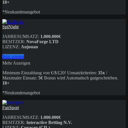
18+
*Neukundenangebot
SpiNight
JAHRESUMSATZ:
1.000.000€
BESITZER:
NovaForge LTD
LIZENZ:
Anjouan
Jetzt spielen
Mehr Anzeigen
Minimum Einzahlung von €/$/£20! Umsatzkriterien:
35x
/
Maximaler Einsatz:
5€
Bonus wird Automatisch gutgeschrieben.
18+
*Neukundenangebot
FanSport
JAHRESUMSATZ:
1.000.000€
BESITZER:
Interactive Betting N.V.
LIZENZ:
Curacao (CIL)