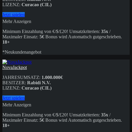
LIZENZ:
Curacao (CIL)
Jetzt spielen
Mehr Anzeigen
Minimum Einzahlung von €/$/£20! Umsatzkriterien:
35x
/
Maximaler Einsatz:
5€
Bonus wird Automatisch gutgeschrieben.
18+
*Neukundenangebot
NovaJackpot
JAHRESUMSATZ:
1.000.000€
BESITZER:
Rabidi N.V.
LIZENZ:
Curacao (CIL)
Jetzt spielen
Mehr Anzeigen
Minimum Einzahlung von €/$/£20! Umsatzkriterien:
35x
/
Maximaler Einsatz:
5€
Bonus wird Automatisch gutgeschrieben.
18+