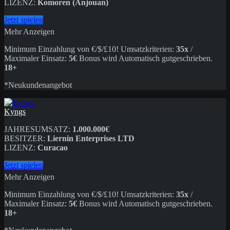
LIZENZ:
Komoren (Anjouan)
Jetzt spielen
Mehr Anzeigen
Minimum Einzahlung von €/$/£10! Umsatzkriterien:
35x
/
Maximaler Einsatz:
5€
Bonus wird Automatisch gutgeschrieben.
18+
*Neukundenangebot
Kyngs
JAHRESUMSATZ:
1.000.000€
BESITZER:
Liernin Enterprises LTD
LIZENZ:
Curacao
Jetzt spielen
Mehr Anzeigen
Minimum Einzahlung von €/$/£10! Umsatzkriterien:
35x
/
Maximaler Einsatz:
5€
Bonus wird Automatisch gutgeschrieben.
18+