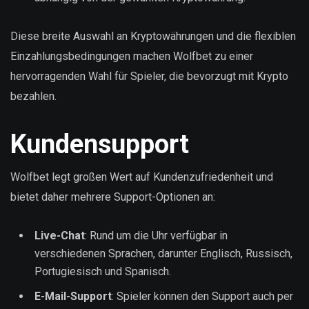
Diese breite Auswahl an Kryptowährungen und die flexiblen
Einzahlungsbedingungen machen Wolfbet zu einer
hervorragenden Wahl für Spieler, die bevorzugt mit Krypto
bezahlen.
Kundensupport
Wolfbet legt großen Wert auf Kundenzufriedenheit und
bietet daher mehrere Support-Optionen an:
Live-Chat
: Rund um die Uhr verfügbar in
verschiedenen Sprachen, darunter Englisch, Russisch,
Portugiesisch und Spanisch.
E-Mail-Support
: Spieler können den Support auch per