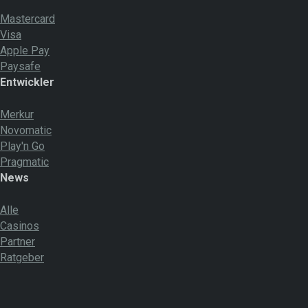
Mastercard
Visa
Apple Pay
Paysafe
Entwickler
Merkur
Novomatic
Play'n Go
Pragmatic
News
Alle
Casinos
Partner
Ratgeber