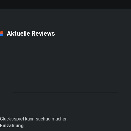
Aktuelle Reviews
SpinEmpire
SpinBetter
Wyns
Casino
Casino
Casino
Review
Review
Review
8.
22.
30.
Januar
Dezember
September
2026
2025
2025
Glücksspiel kann süchtig machen.
Einzahlung