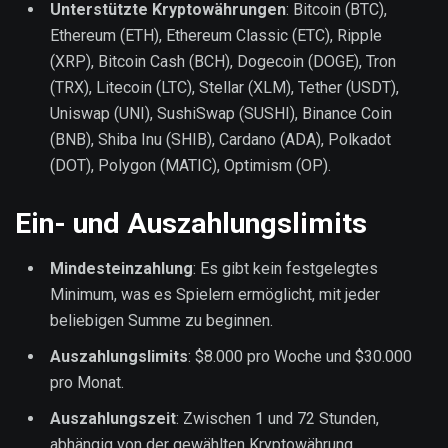
Unterstützte Kryptowährungen
: Bitcoin (BTC),
Ethereum (ETH), Ethereum Classic (ETC), Ripple
(XRP), Bitcoin Cash (BCH), Dogecoin (DOGE), Tron
(TRX), Litecoin (LTC), Stellar (XLM), Tether (USDT),
Uniswap (UNI), SushiSwap (SUSHI), Binance Coin
(BNB), Shiba Inu (SHIB), Cardano (ADA), Polkadot
(DOT), Polygon (MATIC), Optimism (OP).
Ein- und Auszahlungslimits
Mindesteinzahlung
: Es gibt kein festgelegtes
Minimum, was es Spielern ermöglicht, mit jeder
beliebigen Summe zu beginnen.
Auszahlungslimits
: $8.000 pro Woche und $30.000
pro Monat.
Auszahlungszeit
: Zwischen 1 und 72 Stunden,
abhängig von der gewählten Kryptowährung.