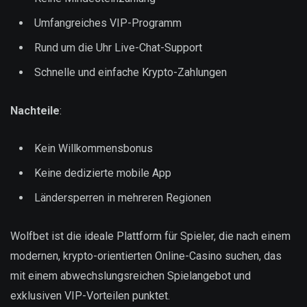
Umfangreiches VIP-Programm
Rund um die Uhr Live-Chat-Support
Schnelle und einfache Krypto-Zahlungen
Nachteile
:
Kein Willkommensbonus
Keine dedizierte mobile App
Ländersperren in mehreren Regionen
Wolfbet ist die ideale Plattform für Spieler, die nach einem
modernen, krypto-orientierten Online-Casino suchen, das
mit einem abwechslungsreichen Spielangebot und
exklusiven VIP-Vorteilen punktet.