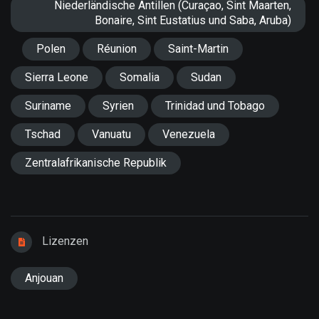
Niederländische Antillen (Curaçao, Sint Maarten,
Bonaire, Sint Eustatius und Saba, Aruba)
Polen
Réunion
Saint-Martin
Sierra Leone
Somalia
Sudan
Suriname
Syrien
Trinidad und Tobago
Tschad
Vanuatu
Venezuela
Zentralafrikanische Republik
Lizenzen
Anjouan