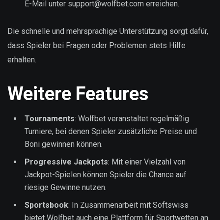
E-Mail unter support@wolfbet.com erreichen.
Die schnelle und mehrsprachige Unterstützung sorgt dafür,
dass Spieler bei Fragen oder Problemen stets Hilfe
erhalten.
Weitere Features
Tournaments
: Wolfbet veranstaltet regelmäßig
Turniere, bei denen Spieler zusätzliche Preise und
Boni gewinnen können.
Progressive Jackpots
: Mit einer Vielzahl von
Jackpot-Spielen können Spieler die Chance auf
riesige Gewinne nutzen.
Sportsbook
: In Zusammenarbeit mit Softswiss
bietet Wolfbet auch eine Plattform für Sportwetten an.