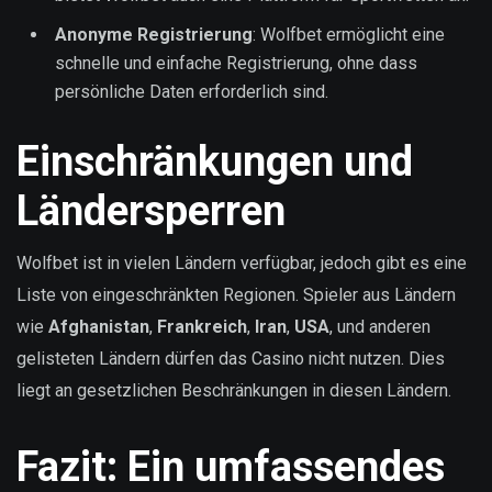
Anonyme Registrierung
: Wolfbet ermöglicht eine
schnelle und einfache Registrierung, ohne dass
persönliche Daten erforderlich sind.
Einschränkungen und
Ländersperren
Wolfbet ist in vielen Ländern verfügbar, jedoch gibt es eine
Liste von eingeschränkten Regionen. Spieler aus Ländern
wie
Afghanistan
,
Frankreich
,
Iran
,
USA
, und anderen
gelisteten Ländern dürfen das Casino nicht nutzen. Dies
liegt an gesetzlichen Beschränkungen in diesen Ländern.
Fazit: Ein umfassendes