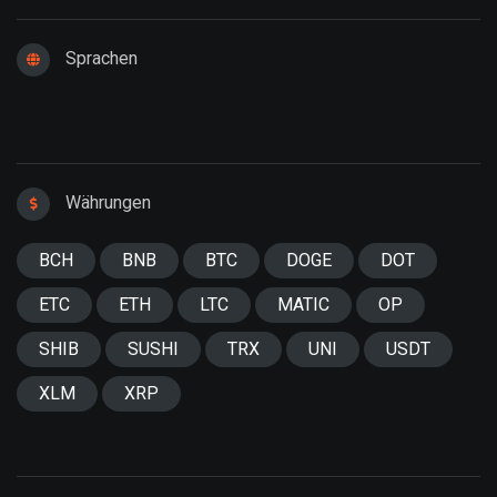
Sprachen
Währungen
BCH
BNB
BTC
DOGE
DOT
ETC
ETH
LTC
MATIC
OP
SHIB
SUSHI
TRX
UNI
USDT
XLM
XRP