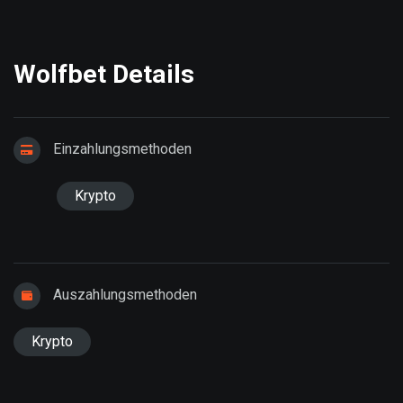
Wolfbet Details
Einzahlungsmethoden
Krypto
Auszahlungsmethoden
Krypto