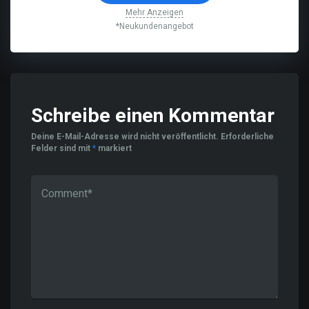
Mehr Anzeigen
*Neukundenangebot
Schreibe einen Kommentar
Deine E-Mail-Adresse wird nicht veröffentlicht.
Erforderliche
Felder sind mit
*
markiert