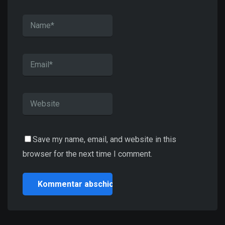
Save my name, email, and website in this
browser for the next time I comment.