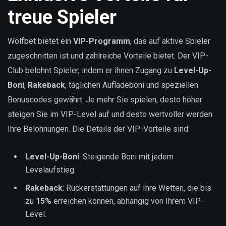
treue Spieler
Wolfbet bietet ein
VIP-Programm
, das auf aktive Spieler
zugeschnitten ist und zahlreiche Vorteile bietet. Der VIP-
Club belohnt Spieler, indem er ihnen Zugang zu
Level-Up-
Boni
,
Rakeback
, täglichen Aufladeboni und speziellen
Bonuscodes gewährt. Je mehr Sie spielen, desto höher
steigen Sie im VIP-Level auf und desto wertvoller werden
Ihre Belohnungen. Die Details der VIP-Vorteile sind:
Level-Up-Boni
: Steigende Boni mit jedem
Levelaufstieg.
Rakeback
: Rückerstattungen auf Ihre Wetten, die bis
zu
15%
erreichen können, abhängig von Ihrem VIP-
Level.