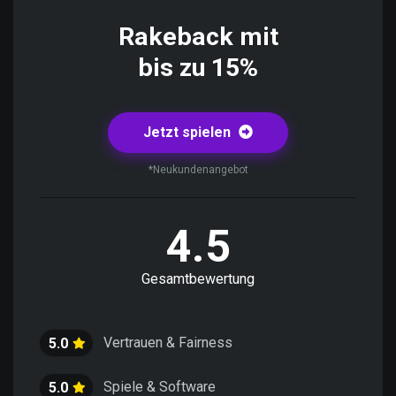
Rakeback mit
bis zu 15%
Jetzt spielen
*Neukundenangebot
4.5
Gesamtbewertung
Vertrauen & Fairness
5.0
Spiele & Software
5.0