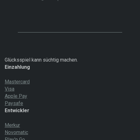
Glücksspiel kann süchtig machen.
Einzahlung
Mastercard
Visa
Apple Pay
Paysafe
Entwickler
Merkur
Novomatic
Play'n Go