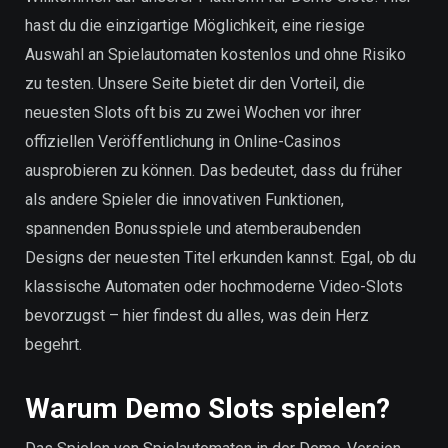
hast du die einzigartige Möglichkeit, eine riesige
Auswahl an Spielautomaten kostenlos und ohne Risiko
zu testen. Unsere Seite bietet dir den Vorteil, die
neuesten Slots oft bis zu zwei Wochen vor ihrer
offiziellen Veröffentlichung in Online-Casinos
ausprobieren zu können. Das bedeutet, dass du früher
als andere Spieler die innovativen Funktionen,
spannenden Bonusspiele und atemberaubenden
Designs der neuesten Titel erkunden kannst. Egal, ob du
klassische Automaten oder hochmoderne Video-Slots
bevorzugst – hier findest du alles, was dein Herz
begehrt.
Warum Demo Slots spielen?