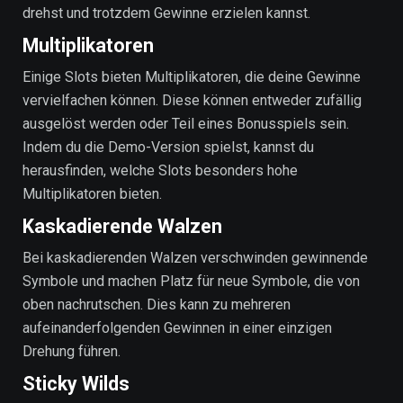
drehst und trotzdem Gewinne erzielen kannst.
Multiplikatoren
Einige Slots bieten Multiplikatoren, die deine Gewinne
vervielfachen können. Diese können entweder zufällig
ausgelöst werden oder Teil eines Bonusspiels sein.
Indem du die Demo-Version spielst, kannst du
herausfinden, welche Slots besonders hohe
Multiplikatoren bieten.
Kaskadierende Walzen
Bei kaskadierenden Walzen verschwinden gewinnende
Symbole und machen Platz für neue Symbole, die von
oben nachrutschen. Dies kann zu mehreren
aufeinanderfolgenden Gewinnen in einer einzigen
Drehung führen.
Sticky Wilds