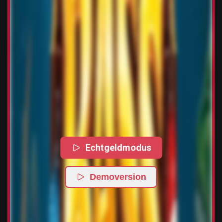
Echtgeldmodus
Demoversion