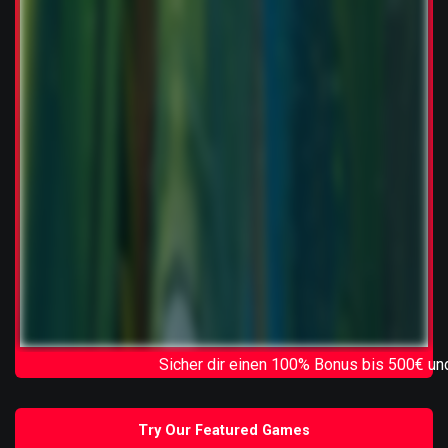
Sicher dir einen 100% Bonus bis 500€ und spiele Bass H
Try Our Featured Games