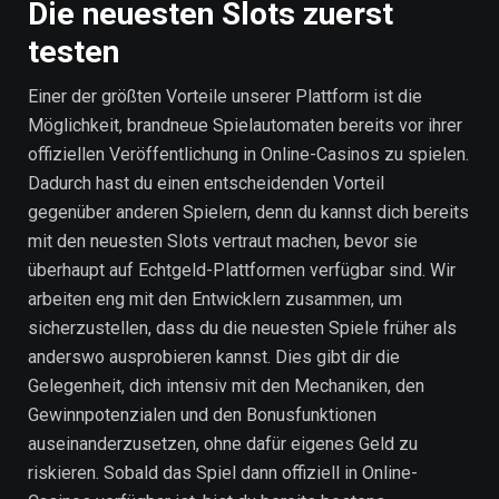
Die neuesten Slots zuerst
testen
Einer der größten Vorteile unserer Plattform ist die
Möglichkeit, brandneue Spielautomaten bereits vor ihrer
offiziellen Veröffentlichung in Online-Casinos zu spielen.
Dadurch hast du einen entscheidenden Vorteil
gegenüber anderen Spielern, denn du kannst dich bereits
mit den neuesten Slots vertraut machen, bevor sie
überhaupt auf Echtgeld-Plattformen verfügbar sind. Wir
arbeiten eng mit den Entwicklern zusammen, um
sicherzustellen, dass du die neuesten Spiele früher als
anderswo ausprobieren kannst. Dies gibt dir die
Gelegenheit, dich intensiv mit den Mechaniken, den
Gewinnpotenzialen und den Bonusfunktionen
auseinanderzusetzen, ohne dafür eigenes Geld zu
riskieren. Sobald das Spiel dann offiziell in Online-