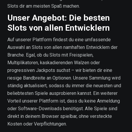
Slots dir am meisten Spaß machen.
Unser Angebot: Die besten
Slots von allen Entwicklern
Auf unserer Plattform findest du eine umfassende
Auswahl an Slots von allen namhaften Entwicklern der
Branche. Egal, ob du Slots mit Freispielen,
Multiplikatoren, kaskadierenden Walzen oder
progressiven Jackpots suchst – wir bieten dir eine
riesige Bandbreite an Optionen. Unsere Sammlung wird
ständig aktualisiert, sodass du immer die neuesten und
beliebtesten Spiele ausprobieren kannst. Ein weiterer
Vorteil unserer Plattform ist, dass du keine Anmeldung
oder Software-Downloads benötigst. Alle Spiele sind
direkt in deinem Browser spielbar, ohne versteckte
Kosten oder Verpflichtungen.