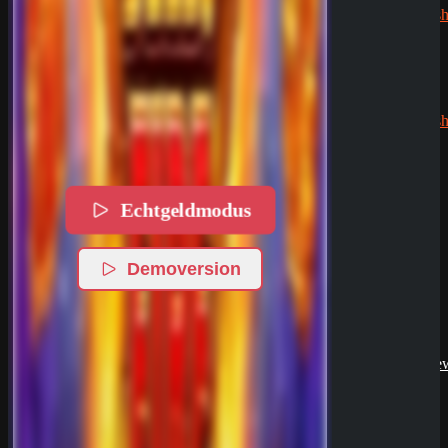
CryptoRush
200% bis
zu 2.500€
Robert99
zu
CryptoRush
200% bis
zu 2.500€
Echtgeldmodus
News
SpinEmpire Casino
Review
Demoversion
8. Januar 2026
SpinBetter Casino
Review
22. Dezember
2025
Wyns Casino Revie
30. September
2025
QuickWin Casino
Review