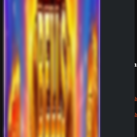
Review
QuickWin
Casino
Review
Betista
Casino
Review
Neueste
Kommenta
Alex
zu
Dazard
rami
zu
CryptoRus
Jens
zu
CryptoRush
200% bis
zu 2.500€
Silizi
zu