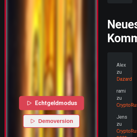
Neue
Komm
Alex
zu
Dazard
rami
zu
Echtgeldmodus
CryptoRu
Jens
Demoversion
zu
CryptoRu