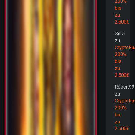
200%
bis
zu
2.500€
Silizi
zu
CryptoRu
200%
bis
zu
2.500€
Robert99
zu
CryptoRu
200%
bis
zu
2.500€