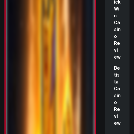
ick
Wi
n
Ca
sin
o
Re
vi
ew
Be
tis
ta
Ca
sin
o
Re
vi
ew