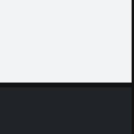
Suchen
Suchen
Neue Casinos
Prestige