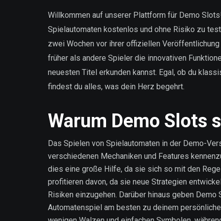
Willkommen auf unserer Plattform für Demo Slots! 
Spielautomaten kostenlos und ohne Risiko zu testen
zwei Wochen vor ihrer offiziellen Veröffentlichun
früher als andere Spieler die innovativen Funkt
neuesten Titel erkunden kannst. Egal, ob du klas
findest du alles, was dein Herz begehrt.
Warum Demo Slots s
Das Spielen von Spielautomaten in der Demo-Versio
verschiedenen Mechaniken und Features kennenzul
dies eine große Hilfe, da sie sich so mit den Reg
profitieren davon, da sie neue Strategien entwick
Risiken einzugehen. Darüber hinaus geben Demo Sl
Automatenspiel am besten zu deinem persönliche
wenigen Walzen und einfachen Symbolen, während 