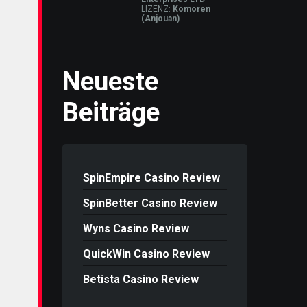
LIZENZ:
Komoren
(Anjouan)
Neueste
Beiträge
SpinEmpire Casino Review
SpinBetter Casino Review
Wyns Casino Review
QuickWin Casino Review
Betista Casino Review