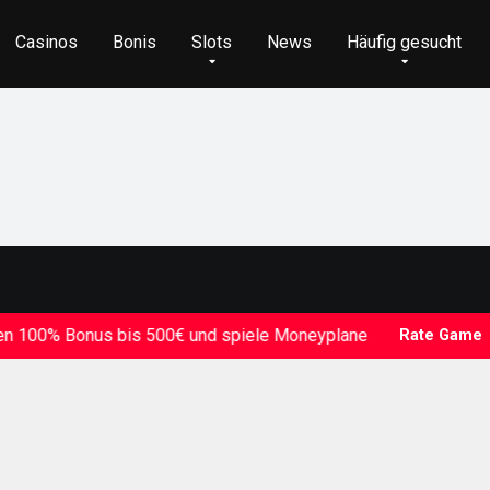
Casinos
Bonis
Slots
News
Häufig gesucht
00% Bonus bis 500€ und spiele Moneyplane
Rate Game