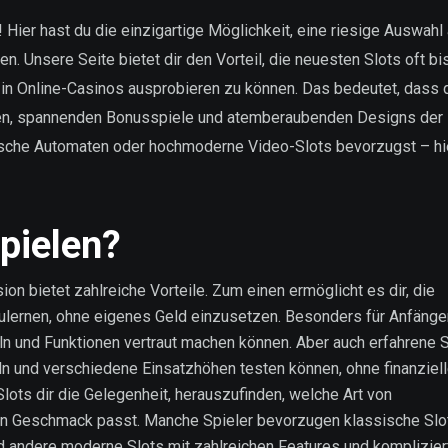
Hier hast du die einzigartige Möglichkeit, eine riesige Auswahl
. Unsere Seite bietet dir den Vorteil, die neuesten Slots oft bi
g in Online-Casinos ausprobieren zu können. Das bedeutet, dass 
ionen, spannenden Bonusspiele und atemberaubenden Designs der
sische Automaten oder hochmoderne Video-Slots bevorzugst – hi
pielen?
n bietet zahlreiche Vorteile. Zum einen ermöglicht es dir, die
ernen, ohne eigenes Geld einzusetzen. Besonders für Anfänger
eln und Funktionen vertraut machen können. Aber auch erfahrene S
eln und verschiedene Einsatzhöhen testen können, ohne finanziel
ots dir die Gelegenheit, herauszufinden, welche Art von
n Geschmack passt. Manche Spieler bevorzugen klassische Slo
andere moderne Slots mit zahlreichen Features und komplizier