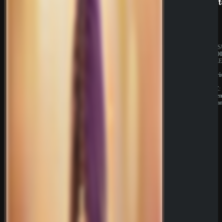
SpinBetter
Betist
JAHRESUMSATZ:
JAHRES
20.000.000€
1.000.00
BESITZER:
BESITZE
Sprut
Liernin
Group
Enterpri
B.V.
LTD
LIZENZ:
LIZENZ:
Curacao
Komore
(Anjoua
QuickWin
Wyns