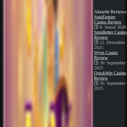
30. September
2025
Aktuelle Reviews
SpinEmpire
Casino Review
8. Januar 2026
SpinBetter Casino
Review
22. Dezember
2025
Wyns Casino
Review
30. September
2025
QuickWin Casino
Review
30. September
2025