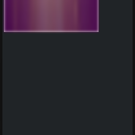
Sicher dir einen 100% Bonus bis 500€ und spiele
Try Our Featured Games