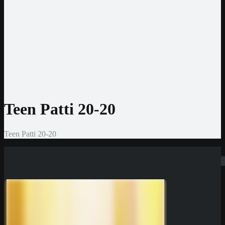
Jeton
CashtoCode
MiFinity
MuchBetter
Auszahlmethoden
Bank Überweisung
MasterCard
Visa
Skrill
Bitcoin
Teen Patti 20-20
Teen Patti 20-20
Suchen
Rate Game
(
0
Votes)
Neue Casinos